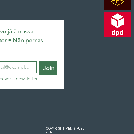
e já à nossa 
ter • Não percas 
Join
rever à newsletter
COPYRIGHT MEN´S FUEL
2017