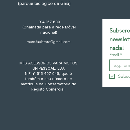
(parque biológico de Gaia)
914 167 680
(Chamada para a rede Móvel
Subscrev
nacional)
newslet
mensfuelstore@gmail.com
nada!
Email
*
MFS ACESSÓRIOS PARA MOTOS
UNIPESSOAL, LDA
NIF n° 515 497 045, que é
Subsc
também o seu número de
matrícula na Conservatória do
Registo Comercial