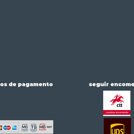
Não temos nenhum produto
para mostrar no momento.
os de pagamento
seguir encom