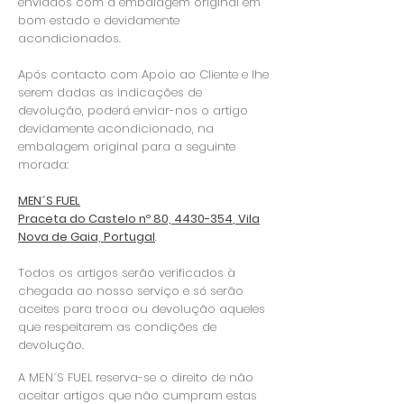
enviados com a embalagem original em
bom estado e devidamente
acondicionados.
Após contacto com Apoio ao Cliente e lhe
serem dadas as indicações de
devolução, poderá enviar-nos o artigo
devidamente acondicionado, na
embalagem original para a seguinte
morada:
MEN´S FUEL
Praceta do Castelo nº 80,
4430-354
, Vila
Nova de Gaia, Portugal
.
Todos os artigos serão verificados à
chegada ao nosso serviço e só serão
aceites para troca ou devolução aqueles
que respeitarem as condições de
devolução.
A MEN´S FUEL reserva-se o direito de não
aceitar artigos que não cumpram estas