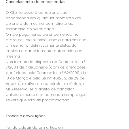
Cancelamento de encomendas
O Cliente poderá cancelar a sua
encomenda em qualquer momento até
ao envio da mesma, com direito ao
reembolso do valor pago.
O não pagamento da encomenda no
prazo de 1 dia subsequente à data em que
a mesma foi definitivamente efetuada
implica o cancelamento automático da
mesma.
Nos termos do disposto no Decreto-Lei n.º
7/2004 de 7 de Janeiro (com as alterações
conferidas pelo Decreto-Lei n.º 62/2009, de
10 de Março e pela Lei n.º 46/2012, de 29 de
Agosto), relativa ao comércio eletrónico, a
MFS reserva-se o direito de cancelar
unilateralmente a encomenda sempre que
se verifique erro de programação.
Trocas e devoluções
Tendo adquirido um artigo em