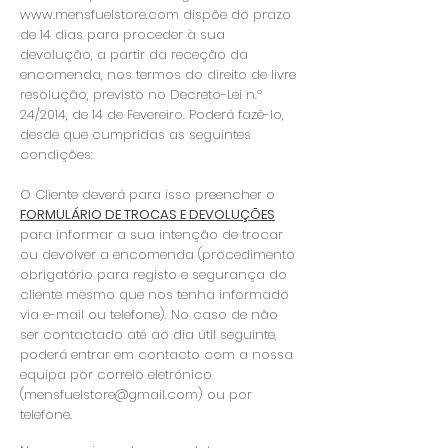
www.mensfuelstore.com
dispõe do prazo
de 14 dias para proceder à sua
devolução, a partir da receção da
encomenda, nos termos do direito de livre
resolução, previsto no Decreto-Lei n.º
24/2014, de 14 de Fevereiro. Poderá fazê-lo,
desde que cumpridas as seguintes
condições:
O Cliente deverá para isso preencher o
FORMULÁRIO DE TROCAS E DEVOLUÇÕES
para informar a sua intenção de trocar
ou devolver a encomenda (procedimento
obrigatório para registo e segurança do
cliente mesmo que nos tenha informado
via e-mail ou telefone). No caso de não
ser contactado até ao dia útil seguinte,
poderá entrar em contacto com a nossa
equipa por correio eletrónico
(
mensfuelstore@gmail.com
) ou por
telefone.