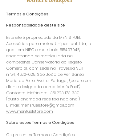
termos e condições
Termos e Condições
Responsabilidade deste site
Este site é propriedade da MEN´S FUEL
Acessórios para motos, Unipessoal, Lda., a
qual tem NIPC e matrícula
515497045
,
encontrando-se matriculada na
competente Conservatória do
Registo
Comercial, com sede na Travessa Suil
nº54,
4520-625
, São João de Ver, Santa
Maria da Feira, Aveiro, Portugal, (de ora em
diante designada como "Men´s Fuel”).
Contacto telefónico:
+351 223 173 339
(custo chamada rede fixa nacional)
E-mail:
mensfuelstore@gmail.com
www.menfuelstore.com
Sobre estes Termos e Condições
Os presentes Termos e Condições