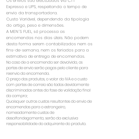
Os envios são efectuados via CTT
Expresso e UPS, respeitando o tempo de
envio da transportadora.
Custo Variável, dependendo da tipologia
do artigo, peso e dimensões.
A MEN´S FUEL, só processa as
encomendas nos dias úteis. Não podem
desta forma serem contabilizados nem os
fins-de-semana, nem os feriados para a
estimativa de entrega de encomendas.
No caso de a encomenda ser devolvida, os
portes de envio serão pagos pelo cliente para
reenvio da encomenda.
O preço dos produtos, o valor do IVA e o custo
com portes de correio são todos devidamente
discriminados antes da fase de validação final
da compra;
Quaisquer outros custos resultantes do envio de
encomendas para o estrangeiro,
nomeadamente custos de
desalfandegamento, serão da exclusiva
responsabilidade do adquirente do produto.