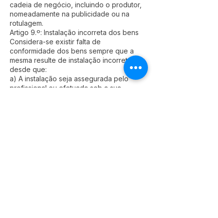
cadeia de negócio, incluindo o produtor,
nomeadamente na publicidade ou na
rotulagem.
Artigo 9.º: Instalação incorreta dos bens
Considera-se existir falta de
conformidade dos bens sempre que a
mesma resulte de instalação incorreta,
desde que:
a) A instalação seja assegurada pelo
profissional ou efetuada sob a sua
responsabilidade; ou
b) Quando realizada pelo consumidor :
i) A instalação incorreta se deva a
deficiências nas instruções de instalação
fornecidas pelo profissional;
ou
ii) No caso de bens com elementos
digitais, a instalação incorreta se deva a
deficiências nas instruções de instalação
fornecidas pelo profissional ou pelo
fornecedor do conteúdo ou serviço
digital.
Artigo 12.º: Responsabilidade do
profissional em caso de falta de