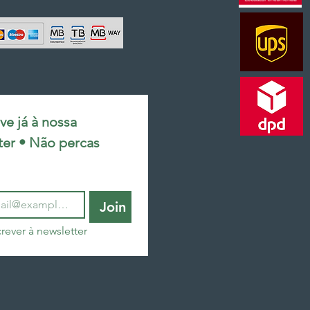
e já à nossa 
ter • Não percas 
Join
rever à newsletter