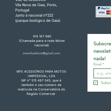
Vila Nova de Gaia, Porto,
Portugal
Junto à nacional nº222
(parque biológico de Gaia)
914 167 680
(Chamada para a rede Móvel
Subscrev
nacional)
newslet
mensfuelstore@gmail.com
nada!
Email
*
MFS ACESSÓRIOS PARA MOTOS
UNIPESSOAL, LDA
NIF n° 515 497 045, que é
Subsc
também o seu número de
matrícula na Conservatória do
Registo Comercial