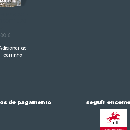
Visualização
FERAS BB´S
RSOFT 0.20
G
rápida
eço
,00 €
Adicionar ao
carrinho
os de pagamento
seguir encom