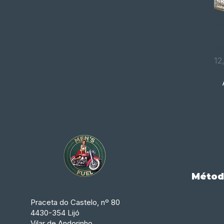
ES
AI
1K
Pr
12
Métod
Praceta do Castelo, nº 80
4430-354 Lijó
Vilar de Andorinho