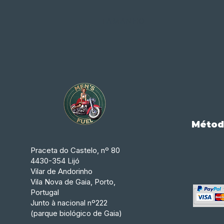
L
M
TAMANHO
S
S
Métod
Praceta do Castelo, nº 80
4430-354 Lijó
Vilar de Andorinho
Vila Nova de Gaia, Porto,
Portugal
Junto à nacional nº222
(parque biológico de Gaia)