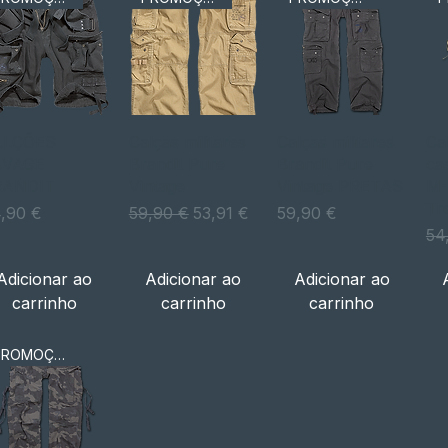
Visualização
Visualização
Visualização
ALÇÕES
Calças militares
Calças militares
Cal
AVAGE
Brandit Pure
Brandit Pure
ca
RANDIT
Vintage
Vintage PRETAS
M-
rápida
rápida
rápida
Tr
eço
Preço normal
Preço promocional
Preço
,90 €
59,90 €
53,91 €
59,90 €
Pr
54
Adicionar ao
Adicionar ao
Adicionar ao
carrinho
carrinho
carrinho
PROMOÇÃO