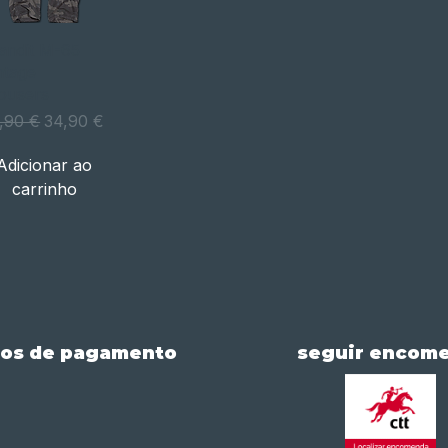
Visualização
andit M-65
ntage
ousers
rápida
eço normal
Preço promocional
,90 €
34,90 €
Adicionar ao
carrinho
os de pagamento
seguir encom