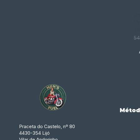
Br
Vi
Tr
Pr
54
Métod
Praceta do Castelo, nº 80
4430-354 Lijó
Vilar de Andorinho