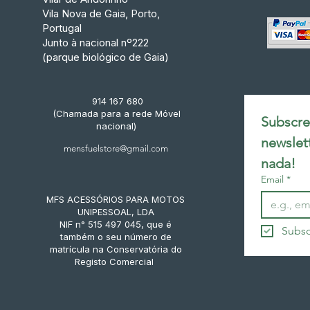
Vila Nova de Gaia, Porto,
Portugal
Junto à nacional nº222
(parque biológico de Gaia)
914 167 680
(Chamada para a rede Móvel
Subscrev
nacional)
newslet
mensfuelstore@gmail.com
nada!
Email
*
MFS ACESSÓRIOS PARA MOTOS
UNIPESSOAL, LDA
NIF n° 515 497 045, que é
Subsc
também o seu número de
matrícula na Conservatória do
Registo Comercial