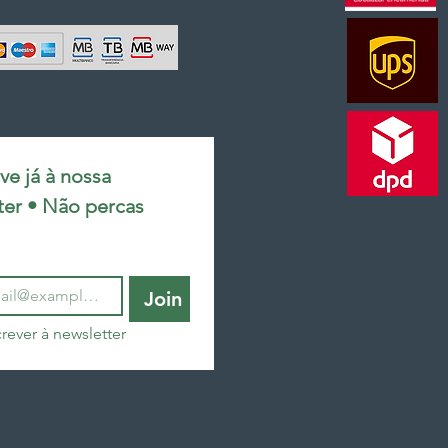
e já à nossa 
ter • Não percas 
Join
rever à newsletter