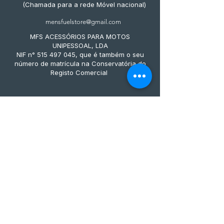
(Chamada para a rede Móvel nacional)
mensfuelstore@gmail.com
MFS ACESSÓRIOS PARA MOTOS
UNIPESSOAL, LDA
NIF n° 515 497 045, que é também o seu
número de matrícula na Conservatória do
Registo Comercial
Métodos de pagamento
Subscreve já à nossa 
newsletter • Não percas 