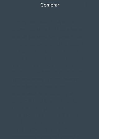
Comprar
SINOS ORIGINAIS USA RIDER
ANGELGREMLIN BELLDiz a lenda
que um pequeno sino preso à sua
motocicleta, perto do chão, captura
os Espíritos Malignos da Estrada.
Esses pequenos duendes vivem na
sua moto, causando todo tipo de
problema mecânico. A cavidade do
sino atrai esses Espíritos Malignos,
mas o toque constante os
enlouquece, fazendo com que
percam a força e caiam no chão.
(Você já se perguntou de onde vêm
os buracos nas estradas?) Escolha o
seu favorito e espante os duendes
ou dê de presente para um
motociclista e você terá proteção