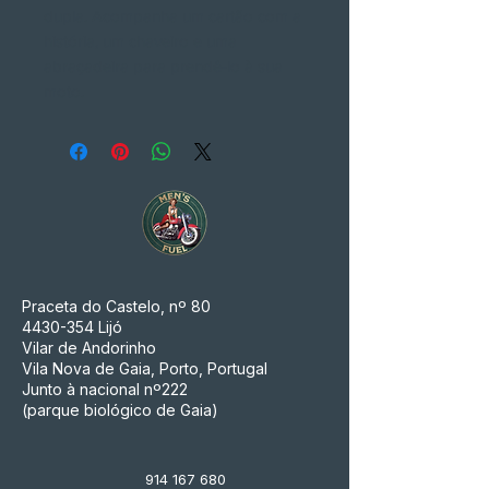
dupla. Acompanha um cartão com a
história, um chaveiro e uma
abraçadeira para prendê-lo à sua
moto.
Praceta do Castelo, nº 80
4430-354
Lijó
Vilar de Andorinho
Vila Nova de Gaia, Porto, Portugal
Junto à nacional nº222
(parque biológico de Gaia)
914 167 680