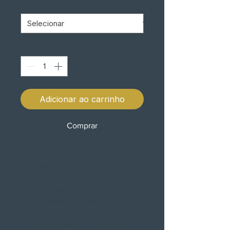
TAMANHO
*
Quantidade
*
Adicionar ao carrinho
Comprar
Peso: 1350 gr +/- 50gr
Aprovação: ECE22-06
Casco Externo: Casco de resina
termoplástica
Forro Interno: Forro interno
removível e lavável
Sistema de retenção micrométrica