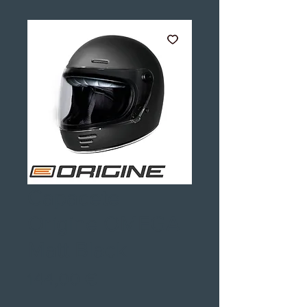
Capacete
Origine OMEGA
Matt Black
Preço
144,00 €