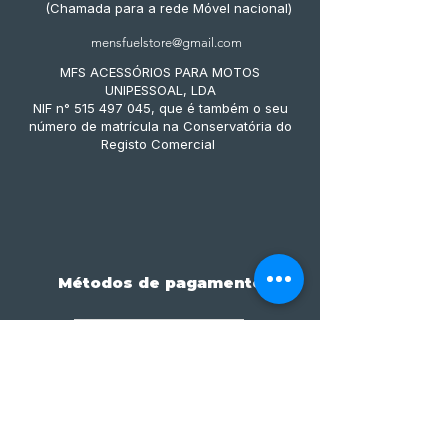
(Chamada para a rede Móvel nacional)
mensfuelstore@gmail.com
MFS ACESSÓRIOS PARA MOTOS
UNIPESSOAL, LDA
NIF n° 515 497 045, que é também o seu
número de matrícula na Conservatória do
Registo Comercial
Métodos de pagamento
Subscreve já à nossa 
newsletter • Não percas 